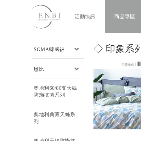
活動快訊
商品專區
◇ 印象系列
SOMA韓國被
恩比
奧地利60/80支天絲
防蟎抗菌系列
奧地利典藏天絲系
列
奧地利天絲防蟎抗