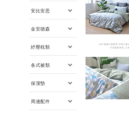
安比安思
金安德森
紓壓枕類
各式被類
保潔墊
周邊配件